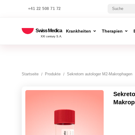
+41 22 508 71 72
Swiss Medica
Krankheiten
Therapien
XXI century S.A.
Startseite
Produkte
Sekretom autologer M2-Makrophagen
Sekret
Makrop