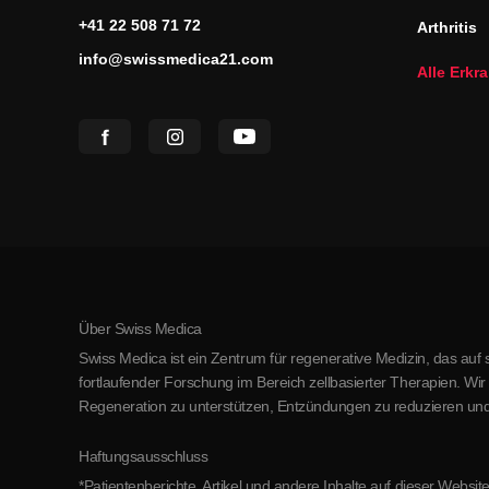
+41 22 508 71 72
Arthritis
info@swissmedica21.com
Alle Erk
Über Swiss Medica
Swiss Medica ist ein Zentrum für regenerative Medizin, das auf 
fortlaufender Forschung im Bereich zellbasierter Therapien. Wi
Regeneration zu unterstützen, Entzündungen zu reduzieren und
Haftungsausschluss
*Patientenberichte, Artikel und andere Inhalte auf dieser Web