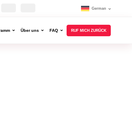
German
ramm
Über uns
FAQ
RUF MICH ZURÜCK