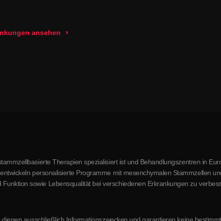
rankungen ansehen
stammzellbasierte Therapien spezialisiert ist und Behandlungszentren in Euro
r entwickeln personalisierte Programme mit mesenchymalen Stammzellen und a
 Funktion sowie Lebensqualität bei verschiedenen Erkrankungen zu verbess
site dienen ausschließlich Informationszwecken und garantieren keine besti