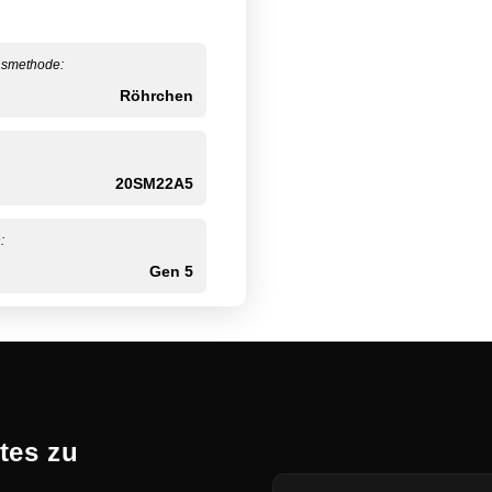
nsmethode:
Röhrchen
20SM22A5
:
Gen 5
tes zu