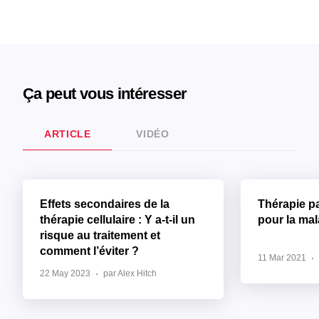
Ça peut vous intéresser
ARTICLE
VIDÉO
Effets secondaires de la
Thérapie p
thérapie cellulaire : Y a-t-il un
pour la ma
risque au traitement et
comment l’éviter ?
11 Mar 2021
22 May 2023
par Alex Hitch