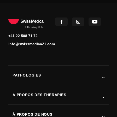
Swiss Medica
XXI century S.A.
+41 22 508 71 72
info@swissmedica21.com
PATHOLOGIES
Autisme
SLA (sclérose latérale amyotrophique)
À PROPOS DES THÉRAPIES
Récupération après AVC
Études sur la thérapie par cellules souches
Sclérose en plaques
Thérapie par cellules souches
À PROPOS DE NOUS
Maladie de Parkinson