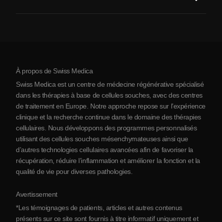
Procédure de traitement par cellules souches
Qui sommes-nous
Arthrite
Coût de la thérapie par cellules souches
Témoignages
Voir toutes les pathologies
Mythes sur les cellules souches
Tarifs
Protocole
À propos de Swiss Medica
À propos de la Serbie
Swiss Medica est un centre de médecine régénérative spécialisé
Blog
dans les thérapies à base de cellules souches, avec des centres
de traitement en Europe. Notre approche repose sur l’expérience
Partenariats
clinique et la recherche continue dans le domaine des thérapies
Contact
cellulaires. Nous développons des programmes personnalisés
utilisant des cellules souches mésenchymateuses ainsi que
d’autres technologies cellulaires avancées afin de favoriser la
récupération, réduire l’inflammation et améliorer la fonction et la
qualité de vie pour diverses pathologies.
Avertissement
*Les témoignages de patients, articles et autres contenus
présents sur ce site sont fournis à titre informatif uniquement et