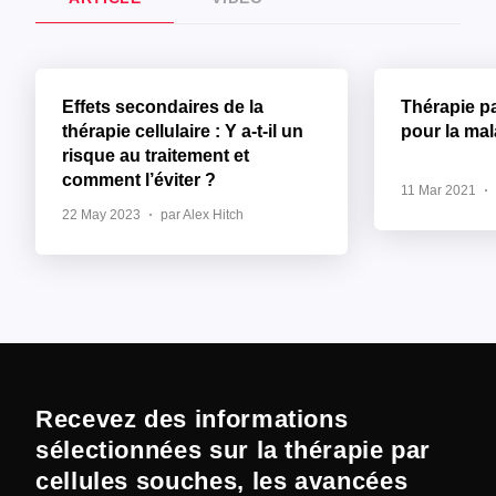
Effets secondaires de la
Thérapie p
thérapie cellulaire : Y a-t-il un
pour la ma
risque au traitement et
comment l’éviter ?
11 Mar 2021
22 May 2023
par Alex Hitch
Recevez des informations
sélectionnées sur la thérapie par
cellules souches, les avancées