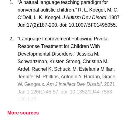
“A natural language teaching paradigm for
nonverbal autistic children.” R. L. Koegel, M. C.
O’Dell, L. K. Koegel.
J Autism Dev Disord
. 1987
Jun;17(2):187-200. doi: 10.1007/BF01495055.
“Language Improvement Following Pivotal
Response Treatment for Children With
Developmental Disorders.” Jessica M.
Schwartzman, Kristen Strong, Christina M.
Ardel, Rachel K. Schuck, M. Estefania Millan,
Jennifer M. Phillips, Antonio Y. Hardan, Grace
W. Gengoux.
Am J Intellect Dev Disabil
. 2021
Jan 1;126(1):45-57. doi: 10.1352/1944-7558-
126.1.45.
More sources