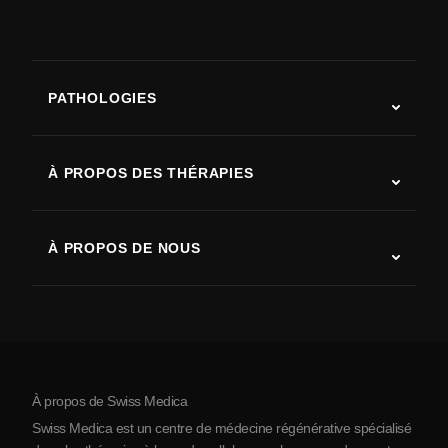
PATHOLOGIES
Autisme
SLA (sclérose latérale amyotrophique)
À PROPOS DES THÉRAPIES
Récupération après AVC
Études sur la thérapie par cellules souches
Sclérose en plaques
Thérapie par cellules souches
À PROPOS DE NOUS
Maladie de Parkinson
Procédure de traitement par cellules souches
Qui sommes-nous
Arthrite
Coût de la thérapie par cellules souches
Témoignages
Voir toutes les pathologies
Mythes sur les cellules souches
Tarifs
Protocole
À propos de Swiss Medica
À propos de la Serbie
Swiss Medica est un centre de médecine régénérative spécialisé
Blog