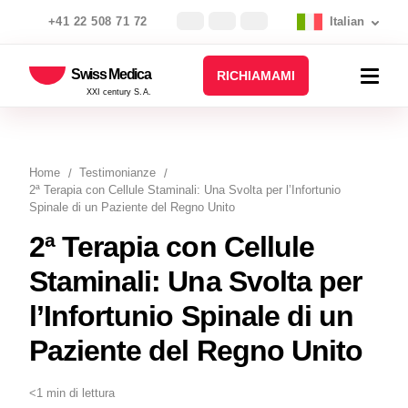
+41 22 508 71 72
Italian
Swiss Medica
RICHIAMAMI
XXI century S.A.
Home
Testimonianze
2ª Terapia con Cellule Staminali: Una Svolta per l’Infortunio
Spinale di un Paziente del Regno Unito
2ª Terapia con Cellule
Staminali: Una Svolta per
l’Infortunio Spinale di un
Paziente del Regno Unito
<1 min di lettura