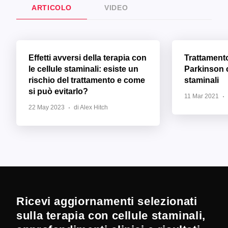
ARTICOLO
VIDEO
Effetti avversi della terapia con
Trattament
le cellule staminali: esiste un
Parkinson c
rischio del trattamento e come
staminali
si può evitarlo?
11 Mar 2021
22 May 2023
di Alex Hitch
Ricevi aggiornamenti selezionati
sulla terapia con cellule staminali,