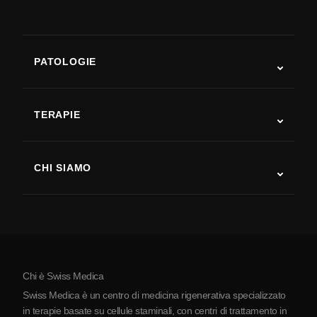
PATOLOGIE
Autismo
SLA
TERAPIE
Recupero post-ictus
Studi sulla terapia con cellule staminali
Sclerosi multipla
Terapia con cellule staminali
CHI SIAMO
Malattia di Parkinson
Procedura di trattamento con cellule staminali
Chi siamo
Artrite
Costo della terapia con cellule staminali
Testimonianze
Vedi tutte le patologie
Miti sulle cellule staminali
Prezzi
Protocollo
Chi è Swiss Medica
La Serbia
Swiss Medica è un centro di medicina rigenerativa specializzato
Blog
in terapie basate su cellule staminali, con centri di trattamento in