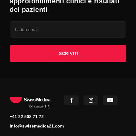
approfondimenti clinici e risultati
dei pazienti
ISCRIVITI
Swiss Medica
XXI century S.A.
+41 22 508 71 72
info@swissmedica21.com