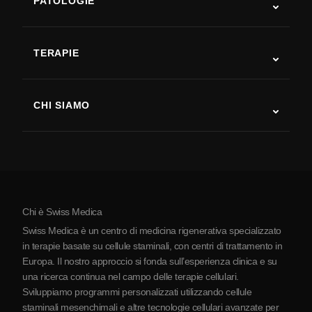
PATOLOGIE
Autismo
SLA
TERAPIE
Recupero post-ictus
Studi sulla terapia con cellule staminali
Sclerosi multipla
Terapia con cellule staminali
CHI SIAMO
Malattia di Parkinson
Procedura di trattamento con cellule staminali
Chi siamo
Artrite
Costo della terapia con cellule staminali
Testimonianze
Vedi tutte le patologie
Miti sulle cellule staminali
Prezzi
Protocollo
Chi è Swiss Medica
La Serbia
Swiss Medica è un centro di medicina rigenerativa specializzato
Blog
in terapie basate su cellule staminali, con centri di trattamento in
Europa. Il nostro approccio si fonda sull’esperienza clinica e su
Partnership
una ricerca continua nel campo delle terapie cellulari.
Contatti
Sviluppiamo programmi personalizzati utilizzando cellule
staminali mesenchimali e altre tecnologie cellulari avanzate per