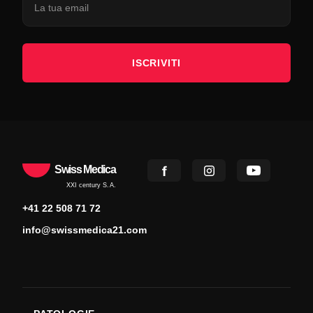
ISCRIVITI
Swiss Medica
XXI century S.A.
+41 22 508 71 72
info@swissmedica21.com