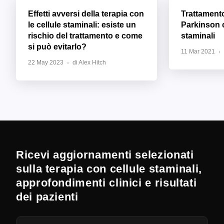
Effetti avversi della terapia con
Trattament
le cellule staminali: esiste un
Parkinson c
rischio del trattamento e come
staminali
si può evitarlo?
11 Mar 2021
22 May 2023
di Alex Hitch
Ricevi aggiornamenti selezionati
sulla terapia con cellule staminali,
approfondimenti clinici e risultati
dei pazienti