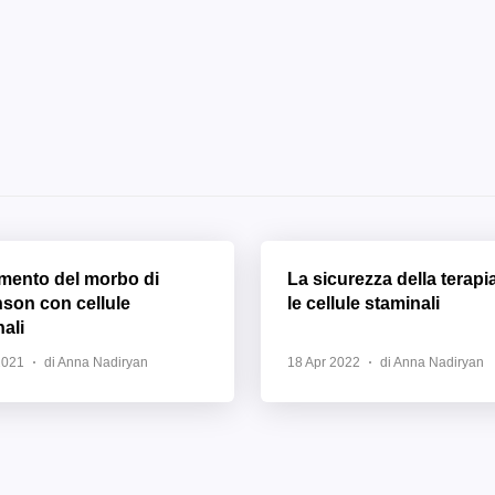
amento del morbo di
La sicurezza della terapi
nson con cellule
le cellule staminali
ali
2021
di Anna Nadiryan
18 Apr 2022
di Anna Nadiryan