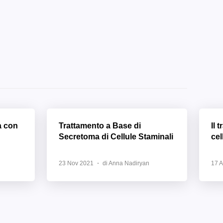
a con
Trattamento a Base di
Il 
Secretoma di Cellule Staminali
cel
23 Nov 2021
di Anna Nadiryan
17 A