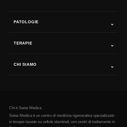
PATOLOGIE
Autismo
SLA
TERAPIE
Recupero post-ictus
Studi sulla terapia con cellule staminali
Sclerosi multipla
Terapia con cellule staminali
CHI SIAMO
Malattia di Parkinson
Procedura di trattamento con cellule staminali
Chi siamo
Artrite
Costo della terapia con cellule staminali
Testimonianze
Vedi tutte le patologie
Miti sulle cellule staminali
Prezzi
Protocollo
Chi è Swiss Medica
La Serbia
Swiss Medica è un centro di medicina rigenerativa specializzato
Blog
in terapie basate su cellule staminali, con centri di trattamento in