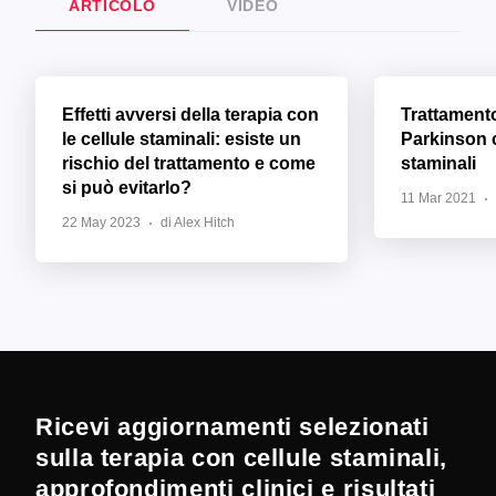
ARTICOLO
VIDEO
Effetti avversi della terapia con
Trattament
le cellule staminali: esiste un
Parkinson c
rischio del trattamento e come
staminali
si può evitarlo?
11 Mar 2021
22 May 2023
di Alex Hitch
Ricevi aggiornamenti selezionati
sulla terapia con cellule staminali,
approfondimenti clinici e risultati