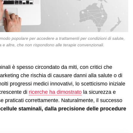
n modo popolare per accedere a trattamenti per condizioni di salute,
la e altre, che non rispondono alle terapie convenzionali.
inali è spesso circondato da miti, con critici che
arketing che rischia di causare danni alla salute o di
ti progressi medici innovativi, lo scetticismo iniziale
 crescente di
ricerche ha dimostrato
la sicurezza e
, se praticati correttamente. Naturalmente, il successo
 cellule staminali, dalla precisione delle procedure