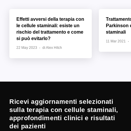
Effetti avversi della terapia con
Trattament
le cellule staminali: esiste un
Parkinson c
rischio del trattamento e come
staminali
si può evitarlo?
11 Mar 2021
22 May 2023
di Alex Hitch
Ricevi aggiornamenti selezionati
sulla terapia con cellule staminali,
approfondimenti clinici e risultati
dei pazienti