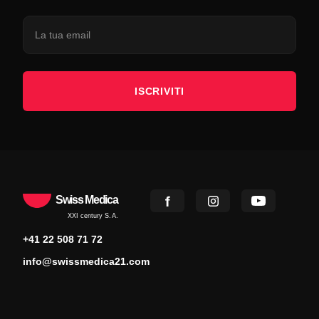
ISCRIVITI
Swiss Medica
XXI century S.A.
+41 22 508 71 72
info@swissmedica21.com