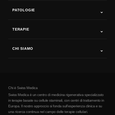
PATOLOGIE
Autismo
SLA
TERAPIE
Recupero post-ictus
Studi sulla terapia con cellule staminali
Sclerosi multipla
Terapia con cellule staminali
CHI SIAMO
Malattia di Parkinson
Procedura di trattamento con cellule staminali
Chi siamo
Artrite
Costo della terapia con cellule staminali
Testimonianze
Vedi tutte le patologie
Miti sulle cellule staminali
Prezzi
Protocollo
Chi è Swiss Medica
La Serbia
Swiss Medica è un centro di medicina rigenerativa specializzato
Blog
in terapie basate su cellule staminali, con centri di trattamento in
Europa. Il nostro approccio si fonda sull’esperienza clinica e su
Partnership
una ricerca continua nel campo delle terapie cellulari.