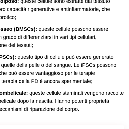
adiposo:
queste cellule sono estratte dal tessuto
oro capacità rigenerative e antinfiammatorie, che
brotico;
 osseo (BMSCs):
queste cellule possono essere
rado di differenziarsi in vari tipi cellulari,
ne dei tessuti;
iPSCs):
questo tipo di cellule può essere generato
e quelle della pelle o del sangue. Le iPSCs possono
il che può essere vantaggioso per le terapie
 la terapia della PD è ancora sperimentale;
 ombelicale:
queste cellule staminali vengono raccolte
elicale dopo la nascita. Hanno potenti proprietà
eccanismi di riparazione del corpo.