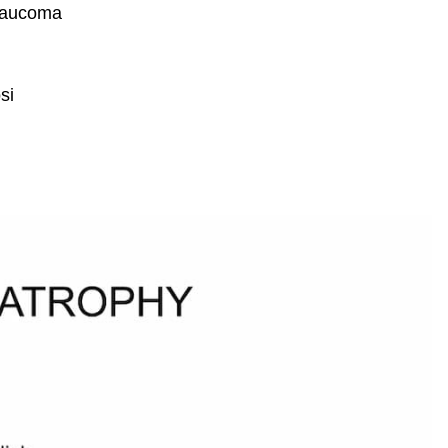
glaucoma
osi