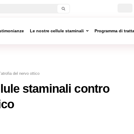
stimonianze
Le nostre cellule staminali
Programma di trat
’atrofia del nervo ottico
llule staminali contro
ico