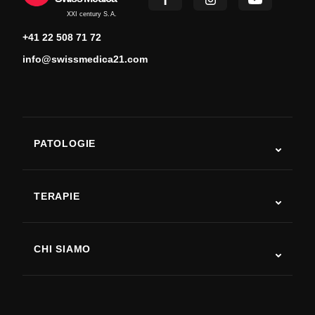
XXI century S.A.
+41 22 508 71 72
info@swissmedica21.com
PATOLOGIE
Autismo
SLA
TERAPIE
Recupero post-ictus
Studi sulla terapia con cellule staminali
Sclerosi multipla
Terapia con cellule staminali
CHI SIAMO
Malattia di Parkinson
Procedura di trattamento con cellule staminali
Chi siamo
Artrite
Costo della terapia con cellule staminali
Testimonianze
Vedi tutte le patologie
Miti sulle cellule staminali
Prezzi