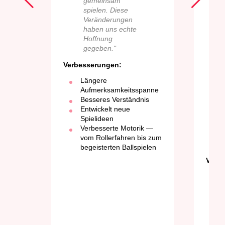
gemeinsam
spielen. Diese
Veränderungen
haben uns echte
Hoffnung
gegeben."
Verbesserungen:
Längere
Aufmerksamkeitsspanne
Besseres Verständnis
Entwickelt neue
Spielideen
Verbesserte Motorik —
vom Rollerfahren bis zum
begeisterten Ballspielen
Verb