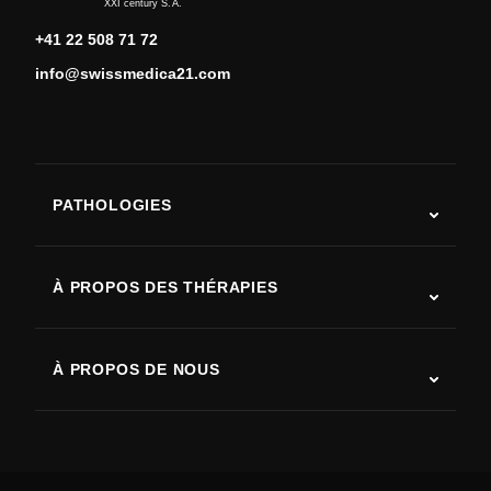
XXI century S.A.
+41 22 508 71 72
info@swissmedica21.com
PATHOLOGIES
Autisme
SLA (sclérose latérale amyotrophique)
À PROPOS DES THÉRAPIES
Récupération après AVC
Études sur la thérapie par cellules souches
Sclérose en plaques
Thérapie par cellules souches
À PROPOS DE NOUS
Maladie de Parkinson
Procédure de traitement par cellules souches
Qui sommes-nous
Arthrite
Coût de la thérapie par cellules souches
Témoignages
Voir toutes les pathologies
Mythes sur les cellules souches
Tarifs