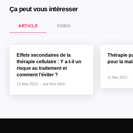
Ça peut vous intéresser
ARTICLE
VIDÉO
Effets secondaires de la
Thérapie p
thérapie cellulaire : Y a-t-il un
pour la ma
risque au traitement et
comment l’éviter ?
11 Mar 2021
22 May 2023
par Alex Hitch