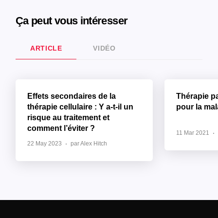
Ça peut vous intéresser
ARTICLE
VIDÉO
Effets secondaires de la
Thérapie p
thérapie cellulaire : Y a-t-il un
pour la ma
risque au traitement et
comment l’éviter ?
11 Mar 2021
22 May 2023
par Alex Hitch