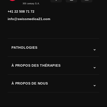
XXI century S.A.
+41 22 508 71 72
info@swissmedica21.com
PATHOLOGIES
Autisme
SLA (sclérose latérale amyotrophique)
À PROPOS DES THÉRAPIES
Récupération après AVC
Études sur la thérapie par cellules souches
Sclérose en plaques
Thérapie par cellules souches
À PROPOS DE NOUS
Maladie de Parkinson
Procédure de traitement par cellules souches
Qui sommes-nous
Arthrite
Coût de la thérapie par cellules souches
Témoignages
Voir toutes les pathologies
Mythes sur les cellules souches
Tarifs