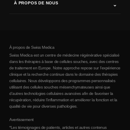
À PROPOS DE NOUS
Maladie de Parkinson
Procédure de traitement par cellules souches
Qui sommes-nous
Arthrite
Coût de la thérapie par cellules souches
Témoignages
Voir toutes les pathologies
Mythes sur les cellules souches
Tarifs
Protocole
À propos de Swiss Medica
À propos de la Serbie
Swiss Medica est un centre de médecine régénérative spécialisé
Blog
dans les thérapies à base de cellules souches, avec des centres
de traitement en Europe. Notre approche repose sur l’expérience
Partenariats
clinique et la recherche continue dans le domaine des thérapies
Contact
cellulaires. Nous développons des programmes personnalisés
utilisant des cellules souches mésenchymateuses ainsi que
d’autres technologies cellulaires avancées afin de favoriser la
récupération, réduire l’inflammation et améliorer la fonction et la
qualité de vie pour diverses pathologies.
Avertissement
*Les témoignages de patients, articles et autres contenus