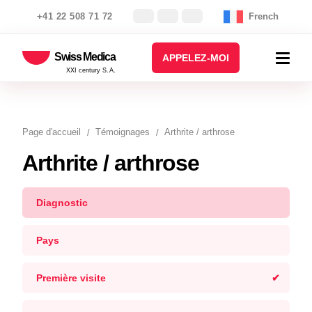
+41 22 508 71 72
French
Swiss Medica
APPELEZ-MOI
XXI century S.A.
Page d′accueil
Témoignages
Arthrite / arthrose
Arthrite / arthrose
Diagnostic
Pays
Première visite