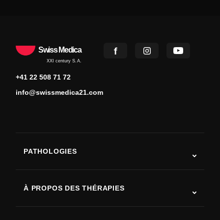
Swiss Medica
XXI century S.A.
+41 22 508 71 72
info@swissmedica21.com
PATHOLOGIES
Autisme
SLA (sclérose latérale amyotrophique)
À PROPOS DES THÉRAPIES
Récupération après AVC
Études sur la thérapie par cellules souches
Sclérose en plaques
Thérapie par cellules souches