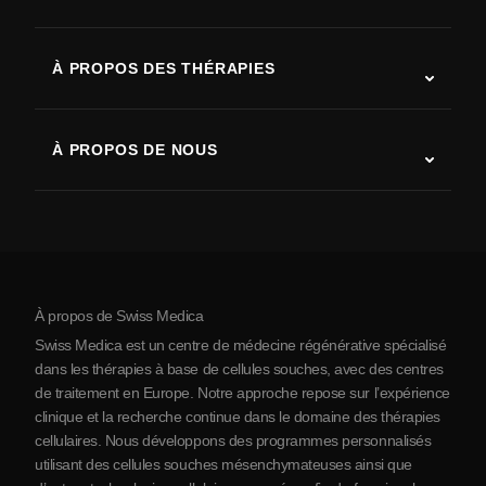
Autisme
SLA (sclérose latérale amyotrophique)
À PROPOS DES THÉRAPIES
Récupération après AVC
Études sur la thérapie par cellules souches
Sclérose en plaques
Thérapie par cellules souches
À PROPOS DE NOUS
Maladie de Parkinson
Procédure de traitement par cellules souches
Qui sommes-nous
Arthrite
Coût de la thérapie par cellules souches
Témoignages
Voir toutes les pathologies
Mythes sur les cellules souches
Tarifs
Protocole
À propos de Swiss Medica
À propos de la Serbie
Swiss Medica est un centre de médecine régénérative spécialisé
Blog
dans les thérapies à base de cellules souches, avec des centres
de traitement en Europe. Notre approche repose sur l’expérience
Partenariats
clinique et la recherche continue dans le domaine des thérapies
Contact
cellulaires. Nous développons des programmes personnalisés
utilisant des cellules souches mésenchymateuses ainsi que