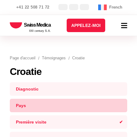
+41 22 508 71 72
French
Swiss Medica
APPELEZ-MOI
XXI century S.A.
Page d′accueil
Témoignages
Croatie
Croatie
Diagnostic
Pays
Première visite