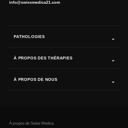
info@swissmedica21.com
PATHOLOGIES
Autisme
SLA (sclérose latérale amyotrophique)
À PROPOS DES THÉRAPIES
Récupération après AVC
Études sur la thérapie par cellules souches
Sclérose en plaques
Thérapie par cellules souches
À PROPOS DE NOUS
Maladie de Parkinson
Procédure de traitement par cellules souches
Qui sommes-nous
Arthrite
Coût de la thérapie par cellules souches
Témoignages
Voir toutes les pathologies
Mythes sur les cellules souches
Tarifs
Protocole
À propos de Swiss Medica
À propos de la Serbie