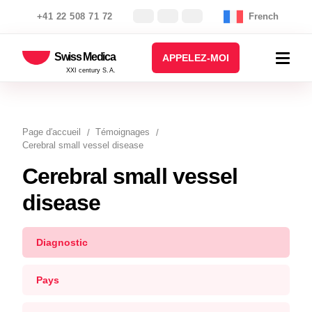
+41 22 508 71 72
French
Swiss Medica
APPELEZ-MOI
XXI century S.A.
Page d′accueil
Témoignages
Cerebral small vessel disease
Cerebral small vessel
disease
Diagnostic
Pays