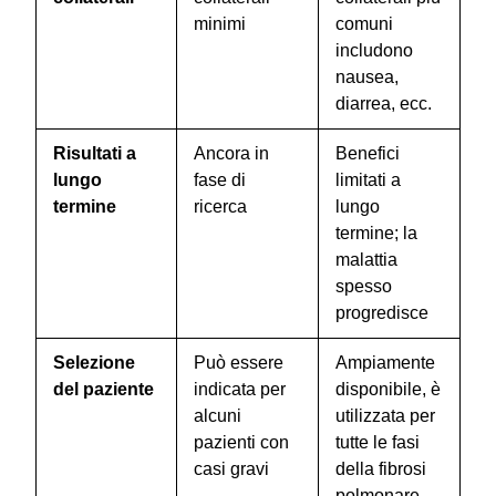
minimi
comuni
includono
nausea,
diarrea, ecc.
Risultati a
Ancora in
Benefici
lungo
fase di
limitati a
termine
ricerca
lungo
termine; la
malattia
spesso
progredisce
Selezione
Può essere
Ampiamente
del paziente
indicata per
disponibile, è
alcuni
utilizzata per
pazienti con
tutte le fasi
casi gravi
della fibrosi
polmonare