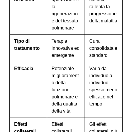
la
rallenta la
rigenerazion
progressione
e del tessuto
della malattia
polmonare
Tipo di
Terapia
Cura
trattamento
innovativa ed
consolidata e
emergente
standard
Efficacia
Potenziale
Varia da
migliorament
individuo a
o della
individuo,
funzione
spesso meno
polmonare e
efficace nel
della qualità
tempo
della vita
Effetti
Effetti
Gli effetti
collaterali
collaterali
collaterali più