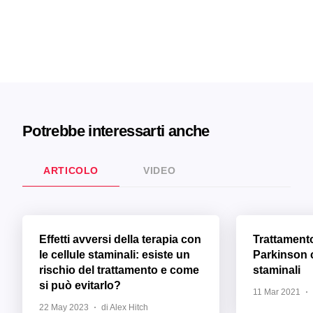
Potrebbe interessarti anche
ARTICOLO
VIDEO
Effetti avversi della terapia con
Trattament
le cellule staminali: esiste un
Parkinson c
rischio del trattamento e come
staminali
si può evitarlo?
11 Mar 2021
22 May 2023
di Alex Hitch