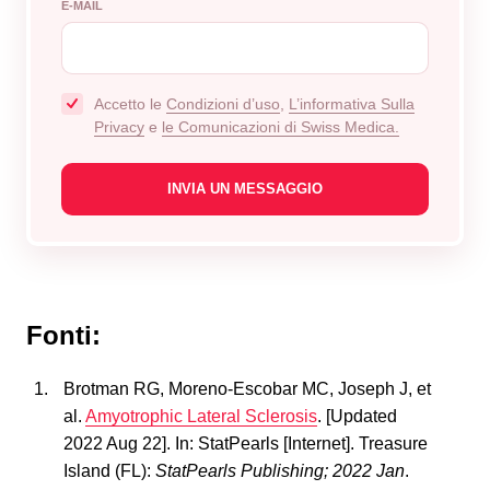
E-MAIL
Accetto le
Condizioni d’uso
,
L’informativa Sulla
Privacy
e
le Comunicazioni di Swiss Medica.
Fonti:
Brotman RG, Moreno-Escobar MC, Joseph J, et
al.
Amyotrophic Lateral Sclerosis
. [Updated
2022 Aug 22]. In: StatPearls [Internet]. Treasure
Island (FL):
StatPearls Publishing; 2022 Jan
.