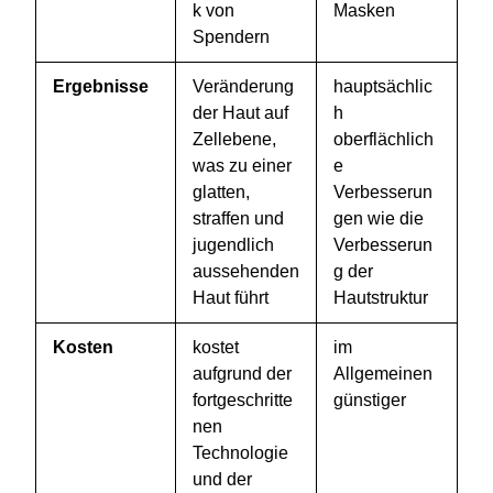
k von
Masken
Spendern
Ergebnisse
Veränderung
hauptsächlic
der Haut auf
h
Zellebene,
oberflächlich
was zu einer
e
glatten,
Verbesserun
straffen und
gen wie die
jugendlich
Verbesserun
aussehenden
g der
Haut führt
Hautstruktur
Kosten
kostet
im
aufgrund der
Allgemeinen
fortgeschritte
günstiger
nen
Technologie
und der