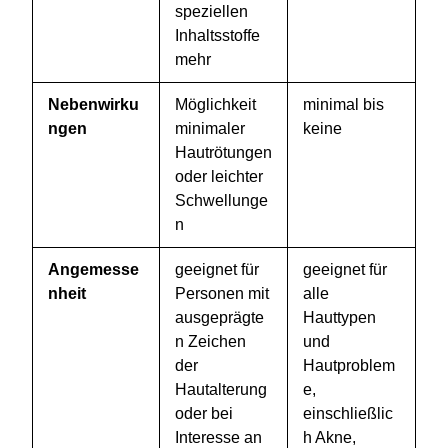
speziellen
Inhaltsstoffe
mehr
Nebenwirku
Möglichkeit
minimal bis
ngen
minimaler
keine
Hautrötungen
oder leichter
Schwellunge
n
Angemesse
geeignet für
geeignet für
nheit
Personen mit
alle
ausgeprägte
Hauttypen
n Zeichen
und
der
Hautproblem
Hautalterung
e,
oder bei
einschließlic
Interesse an
h Akne,