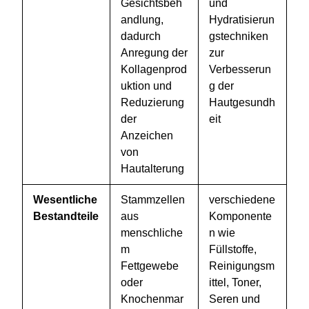
Gesichtsbeh
und
andlung,
Hydratisierun
dadurch
gstechniken
Anregung der
zur
Kollagenprod
Verbesserun
uktion und
g der
Reduzierung
Hautgesundh
der
eit
Anzeichen
von
Hautalterung
Wesentliche
Stammzellen
verschiedene
Bestandteile
aus
Komponente
menschliche
n wie
m
Füllstoffe,
Fettgewebe
Reinigungsm
oder
ittel, Toner,
Knochenmar
Seren und