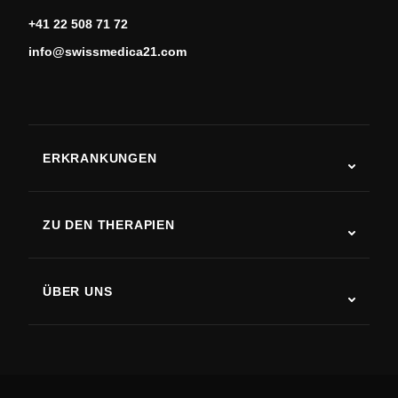
+41 22 508 71 72
info@swissmedica21.com
ERKRANKUNGEN
Autismus
ALS
ZU DEN THERAPIEN
Rehabilitation nach Schlaganfall
Stammzelltherapie-Studien
Multiple Sklerose
Stammzellentherapie
ÜBER UNS
Parkinson-Krankheit
Ablauf der Stammzellenbehandlung
Über uns
Arthritis
Kosten der Stammzellentherapie
Erfahrungsberichte
Alle Erkrankungen ansehen
Mythen über Stammzellen
Preise