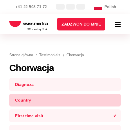
+41 22 508 71 72
Polish
swiss medica
ZADZWOŃ DO MNIE
XXI century S.A.
Strona główna
Testimonials
Chorwacja
Chorwacja
Diagnoza
Country
First time visit