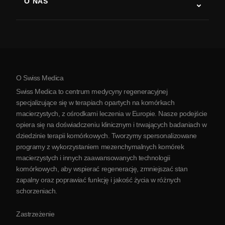
O NAS
Choroba Parkinsona
Procedura leczenia komórkami macierzystymi
O nas
Zapalenie stawów
Koszt terapii komórkami macierzystymi
Opinie
Zobacz wszystkie schorzenia
Mity na temat komórek macierzystych
Cennik
Protokół
O Swiss Medica
O Serbii
Swiss Medica to centrum medycyny regeneracyjnej
Blog
specjalizujące się w terapiach opartych na komórkach
macierzystych, z ośrodkami leczenia w Europie. Nasze podejście
Partnerstwo
opiera się na doświadczeniu klinicznym i trwających badaniach w
Skontaktuj się z nami
dziedzinie terapii komórkowych. Tworzymy spersonalizowane
programy z wykorzystaniem mezenchymalnych komórek
macierzystych i innych zaawansowanych technologii
komórkowych, aby wspierać regenerację, zmniejszać stan
zapalny oraz poprawiać funkcję i jakość życia w różnych
schorzeniach.
Zastrzeżenie