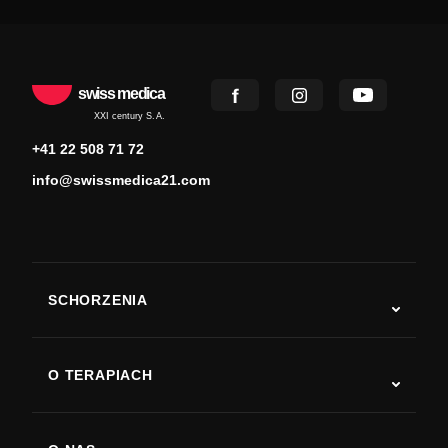
swiss medica
XXI century S.A.
+41 22 508 71 72
info@swissmedica21.com
SCHORZENIA
Autyzm
ALS
O TERAPIACH
Powrót do sprawności po udarze
Badania nad terapią komórkami macierzystymi
Stwardnienie rozsiane
Terapia komórkami macierzystymi