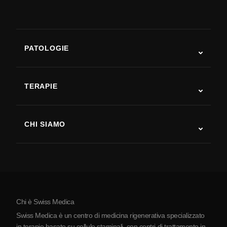
PATOLOGIE
Autismo
SLA
TERAPIE
Recupero post-ictus
Studi sulla terapia con cellule staminali
Sclerosi multipla
Terapia con cellule staminali
CHI SIAMO
Malattia di Parkinson
Procedura di trattamento con cellule staminali
Chi siamo
Artrite
Costo della terapia con cellule staminali
Testimonianze
Vedi tutte le patologie
Miti sulle cellule staminali
Prezzi
Protocollo
Chi è Swiss Medica
La Serbia
Swiss Medica è un centro di medicina rigenerativa specializzato
Blog
in terapie basate su cellule staminali, con centri di trattamento in