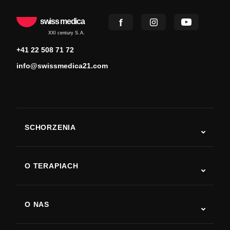
swiss medica
XXI century S.A.
+41 22 508 71 72
info@swissmedica21.com
SCHORZENIA
Autyzm
ALS
O TERAPIACH
Powrót do sprawności po udarze
Badania nad terapią komórkami macierzystymi
Stwardnienie rozsiane
Terapia komórkami macierzystymi
O NAS
Choroba Parkinsona
Procedura leczenia komórkami macierzystymi
O nas
Zapalenie stawów
Koszt terapii komórkami macierzystymi