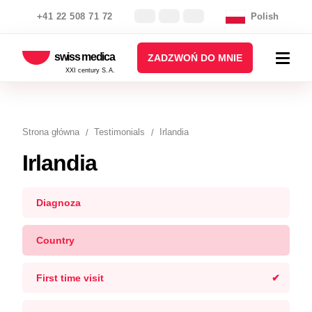
+41 22 508 71 72
Polish
swiss medica
ZADZWOŃ DO MNIE
XXI century S.A.
Strona główna
Testimonials
Irlandia
Irlandia
Diagnoza
Country
First time visit