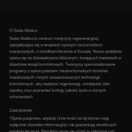
Opinie
Zobacz wszystkie schorzenia
Mity na temat komórek macierzystych
Cennik
Protokół
O Swiss Medica
O Serbii
Swiss Medica to centrum medycyny regeneracyjnej
Blog
specjalizujące się w terapiach opartych na komórkach
macierzystych, z ośrodkami leczenia w Europie. Nasze podejście
Partnerstwo
opiera się na doświadczeniu klinicznym i trwających badaniach w
Skontaktuj się z nami
dziedzinie terapii komórkowych. Tworzymy spersonalizowane
programy z wykorzystaniem mezenchymalnych komórek
macierzystych i innych zaawansowanych technologii
komórkowych, aby wspierać regenerację, zmniejszać stan
zapalny oraz poprawiać funkcję i jakość życia w różnych
schorzeniach.
Zastrzeżenie
*Opinie pacjentów, artykuły i inne treści na tej stronie mają
wyłącznie charakter informacyjny i nie gwarantują określonych
wyników leczenia. Rezultaty mogą się różnić w zależności od