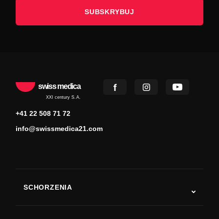
SUBSKRYBUJ
swiss medica
XXI century S.A.
+41 22 508 71 72
info@swissmedica21.com
SCHORZENIA
Autyzm
ALS