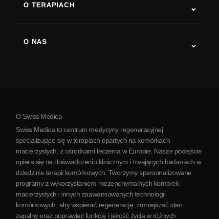
O TERAPIACH
Powrót do sprawności po udarze
Badania nad terapią komórkami macierzystymi
Stwardnienie rozsiane
Terapia komórkami macierzystymi
O NAS
Choroba Parkinsona
Procedura leczenia komórkami macierzystymi
O nas
Zapalenie stawów
Koszt terapii komórkami macierzystymi
Opinie
Zobacz wszystkie schorzenia
Mity na temat komórek macierzystych
Cennik
Protokół
O Swiss Medica
O Serbii
Swiss Medica to centrum medycyny regeneracyjnej
Blog
specjalizujące się w terapiach opartych na komórkach
macierzystych, z ośrodkami leczenia w Europie. Nasze podejście
Partnerstwo
opiera się na doświadczeniu klinicznym i trwających badaniach w
Skontaktuj się z nami
dziedzinie terapii komórkowych. Tworzymy spersonalizowane
programy z wykorzystaniem mezenchymalnych komórek
macierzystych i innych zaawansowanych technologii
komórkowych, aby wspierać regenerację, zmniejszać stan
zapalny oraz poprawiać funkcję i jakość życia w różnych