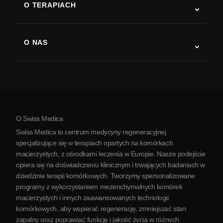
O TERAPIACH
Powrót do sprawności po udarze
Badania nad terapią komórkami macierzystymi
Stwardnienie rozsiane
Terapia komórkami macierzystymi
O NAS
Choroba Parkinsona
Procedura leczenia komórkami macierzystymi
O nas
Zapalenie stawów
Koszt terapii komórkami macierzystymi
Opinie
Zobacz wszystkie schorzenia
Mity na temat komórek macierzystych
Cennik
Protokół
O Swiss Medica
O Serbii
Swiss Medica to centrum medycyny regeneracyjnej
Blog
specjalizujące się w terapiach opartych na komórkach
macierzystych, z ośrodkami leczenia w Europie. Nasze podejście
Partnerstwo
opiera się na doświadczeniu klinicznym i trwających badaniach w
Skontaktuj się z nami
dziedzinie terapii komórkowych. Tworzymy spersonalizowane
programy z wykorzystaniem mezenchymalnych komórek
macierzystych i innych zaawansowanych technologii
komórkowych, aby wspierać regenerację, zmniejszać stan
zapalny oraz poprawiać funkcję i jakość życia w różnych