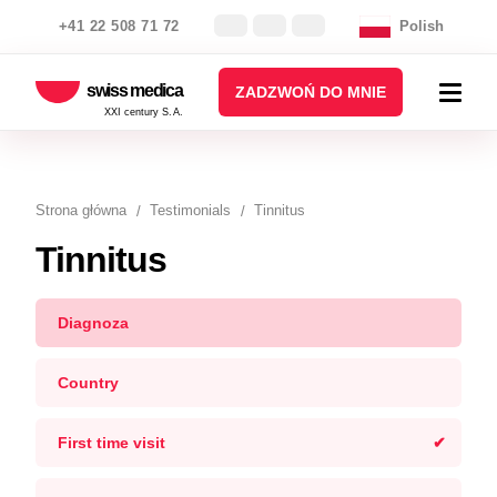
+41 22 508 71 72
Polish
swiss medica
ZADZWOŃ DO MNIE
XXI century S.A.
Strona główna
Testimonials
Tinnitus
Tinnitus
Diagnoza
Country
First time visit