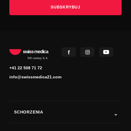
SUBSKRYBUJ
swiss medica
XXI century S.A.
+41 22 508 71 72
info@swissmedica21.com
SCHORZENIA
Autyzm
ALS