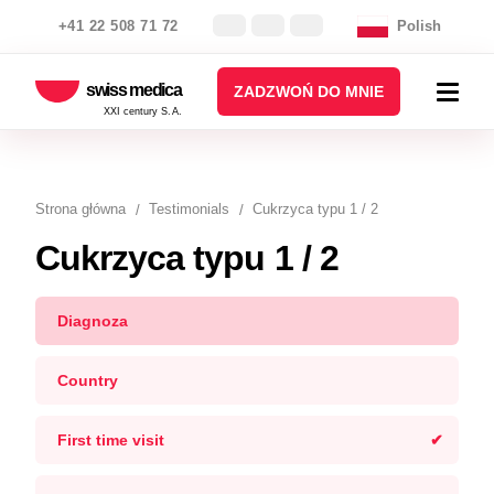
+41 22 508 71 72
Polish
swiss medica
ZADZWOŃ DO MNIE
XXI century S.A.
Strona główna
Testimonials
Cukrzyca typu 1 / 2
Cukrzyca typu 1 / 2
Diagnoza
Country
First time visit