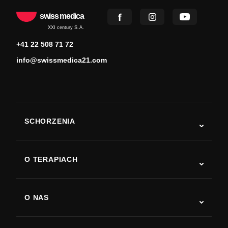
swiss medica
XXI century S.A.
+41 22 508 71 72
info@swissmedica21.com
SCHORZENIA
Autyzm
ALS
O TERAPIACH
Powrót do sprawności po udarze
Badania nad terapią komórkami macierzystymi
Stwardnienie rozsiane
Terapia komórkami macierzystymi
O NAS
Choroba Parkinsona
Procedura leczenia komórkami macierzystymi
O nas
Zapalenie stawów
Koszt terapii komórkami macierzystymi
Opinie