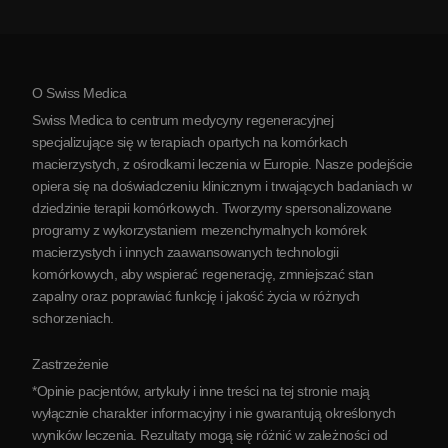
Zobacz wszystkie schorzenia
Mity na temat komórek macierzystych
Cennik
Protokół
O Swiss Medica
O Serbii
Swiss Medica to centrum medycyny regeneracyjnej
Blog
specjalizujące się w terapiach opartych na komórkach
macierzystych, z ośrodkami leczenia w Europie. Nasze podejście
Partnerstwo
opiera się na doświadczeniu klinicznym i trwających badaniach w
Skontaktuj się z nami
dziedzinie terapii komórkowych. Tworzymy spersonalizowane
programy z wykorzystaniem mezenchymalnych komórek
macierzystych i innych zaawansowanych technologii
komórkowych, aby wspierać regenerację, zmniejszać stan
zapalny oraz poprawiać funkcję i jakość życia w różnych
schorzeniach.
Zastrzeżenie
*Opinie pacjentów, artykuły i inne treści na tej stronie mają
wyłącznie charakter informacyjny i nie gwarantują określonych
wyników leczenia. Rezultaty mogą się różnić w zależności od