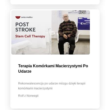
Terapia Komórkami Macierzystymi Po
Udarze
Rekonwalescencja po udarze mózgu dzięki terapii
komórkami macierzystymi
Rolf z Norwegii