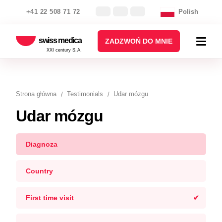
+41 22 508 71 72
Polish
swiss medica
ZADZWOŃ DO MNIE
XXI century S.A.
Strona główna
Testimonials
Udar mózgu
Udar mózgu
Diagnoza
Country
First time visit