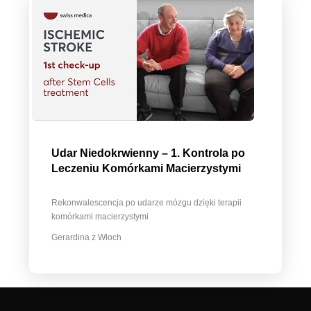
Udar Niedokrwienny – 1. Kontrola po
Leczeniu Komórkami Macierzystymi
Rekonwalescencja po udarze mózgu dzięki terapii
komórkami macierzystymi
Gerardina z Włoch