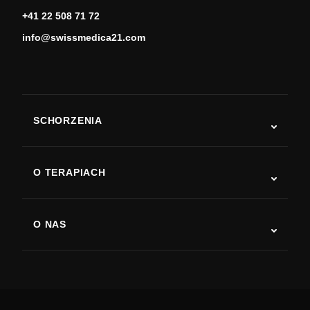
+41 22 508 71 72
info@swissmedica21.com
SCHORZENIA
Autyzm
ALS
O TERAPIACH
Powrót do sprawności po udarze
Badania nad terapią komórkami macierzystymi
Stwardnienie rozsiane
Terapia komórkami macierzystymi
O NAS
Choroba Parkinsona
Procedura leczenia komórkami macierzystymi
O nas
Zapalenie stawów
Koszt terapii komórkami macierzystymi
Opinie
Zobacz wszystkie schorzenia
Mity na temat komórek macierzystych
Cennik
Protokół