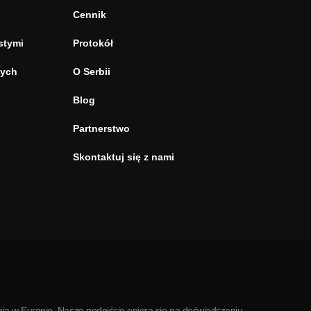
Cennik
stymi
Protokół
tych
O Serbii
Blog
Partnerstwo
Skontaktuj się z nami
ia w Europie. Nasze podejście opiera się na doświadczeniu