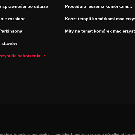
o sprawności po udarze
Procedura leczenia komórkami
macierzystymi
nie rozsiane
Koszt terapii komórkami macierzy
Parkinsona
Mity na temat komórek macierzys
e stawów
szystkie schorzenia
e się w terapiach opartych na komórkach macierzystych, z ośrodkami leczen