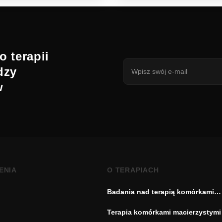
o terapii
dzy
w
ENIA
O TERAPIACH
Badania nad terapią komórkami
macierzystymi
Terapia komórkami macierzystymi