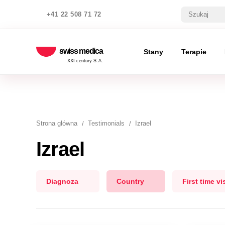
+41 22 508 71 72
swiss medica
Stany
Terapie
XXI century S.A.
Strona główna
Testimonials
Izrael
Izrael
Diagnoza
Country
First time vis