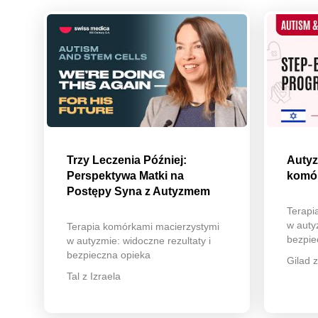
Trzy Leczenia Później:
Autyzm
Perspektywa Matki na
komór
Postępy Syna z Autyzmem
Terapi
w auty
Terapia komórkami macierzystymi
bezpie
w autyzmie: widoczne rezultaty i
bezpieczna opieka
Gilad z
Tal z Izraela