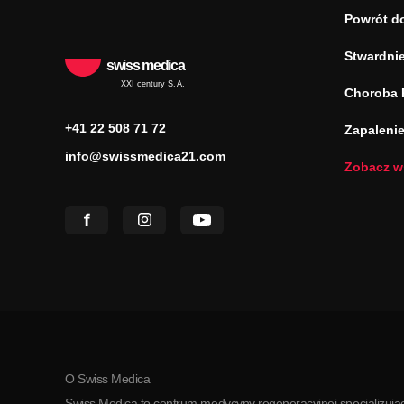
Powrót d
Stwardnie
swiss medica
XXI century S.A.
Choroba 
+41 22 508 71 72
Zapaleni
info@swissmedica21.com
Zobacz w
O Swiss Medica
Swiss Medica to centrum medycyny regeneracyjnej specjalizując