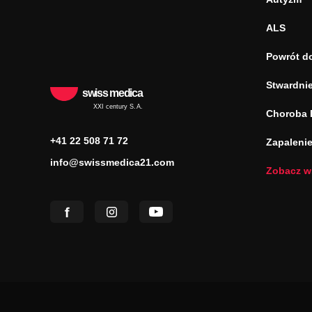
ALS
Powrót d
Stwardnie
swiss medica
XXI century S.A.
Choroba 
+41 22 508 71 72
Zapaleni
info@swissmedica21.com
Zobacz w