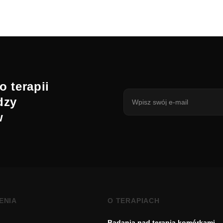
o terapii
dzy
w
ENIA
O TERAPIACH
Badania nad terapią komórkami