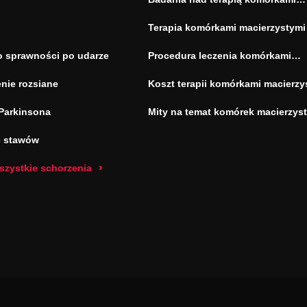
macierzystymi
Terapia komórkami macierzystymi
o sprawności po udarze
Procedura leczenia komórkami
macierzystymi
nie rozsiane
Koszt terapii komórkami macierzy
Parkinsona
Mity na temat komórek macierzys
e stawów
szystkie schorzenia