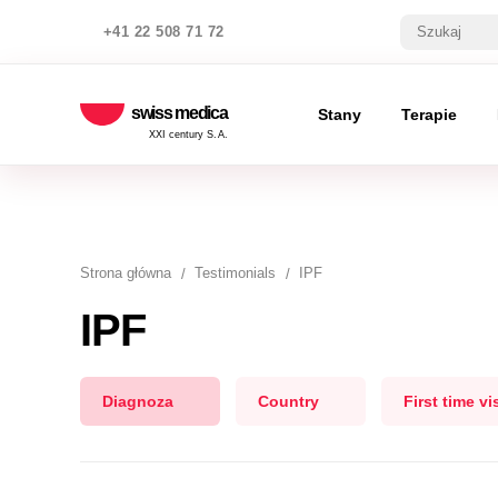
+41 22 508 71 72
swiss medica
Stany
Terapie
XXI century S.A.
Strona główna
Testimonials
IPF
IPF
Diagnoza
Country
First time vis