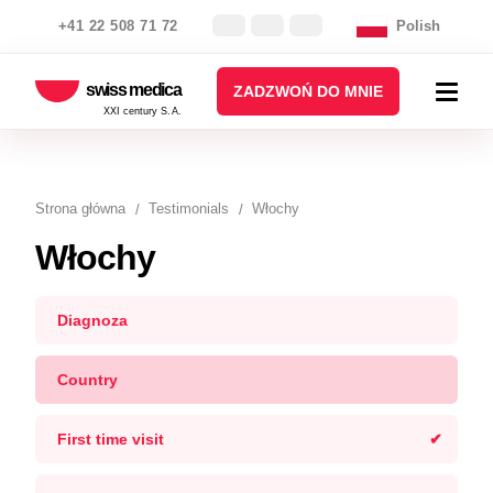
+41 22 508 71 72
Polish
swiss medica
ZADZWOŃ DO MNIE
XXI century S.A.
Strona główna
Testimonials
Włochy
Włochy
Diagnoza
Country
First time visit