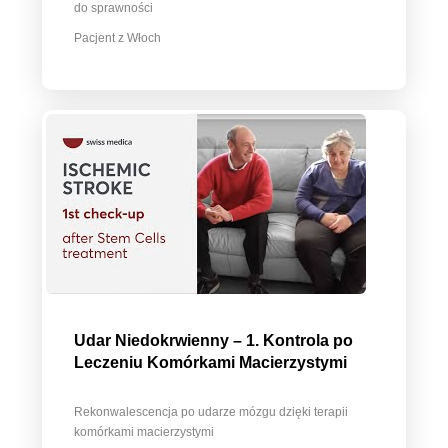
do sprawności
Pacjent z Włoch
Udar Niedokrwienny – 1. Kontrola po
Leczeniu Komórkami Macierzystymi
Rekonwalescencja po udarze mózgu dzięki terapii
komórkami macierzystymi