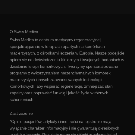
Koszt terapii komórkami macierzystymi
Opinie
Zobacz wszystkie schorzenia
Mity na temat komórek macierzystych
Cennik
Protokół
O Swiss Medica
O Serbii
Swiss Medica to centrum medycyny regeneracyjnej
Blog
specjalizujące się w terapiach opartych na komórkach
macierzystych, z ośrodkami leczenia w Europie. Nasze podejście
Partnerstwo
opiera się na doświadczeniu klinicznym i trwających badaniach w
Skontaktuj się z nami
dziedzinie terapii komórkowych. Tworzymy spersonalizowane
programy z wykorzystaniem mezenchymalnych komórek
macierzystych i innych zaawansowanych technologii
komórkowych, aby wspierać regenerację, zmniejszać stan
zapalny oraz poprawiać funkcję i jakość życia w różnych
schorzeniach.
Zastrzeżenie
*Opinie pacjentów, artykuły i inne treści na tej stronie mają
wyłącznie charakter informacyjny i nie gwarantują określonych
wyników leczenia. Rezultaty mogą się różnić w zależności od