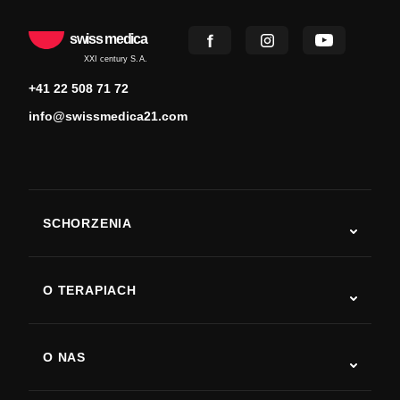
swiss medica
XXI century S.A.
+41 22 508 71 72
info@swissmedica21.com
SCHORZENIA
Autyzm
ALS
O TERAPIACH
Powrót do sprawności po udarze
Badania nad terapią komórkami macierzystymi
Stwardnienie rozsiane
Terapia komórkami macierzystymi
O NAS
Choroba Parkinsona
Procedura leczenia komórkami macierzystymi
O nas
Zapalenie stawów