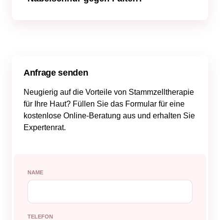
Patienten zu überwachen.
Ja, Stammzellen aus Nabelschnurgewebe
können gegen Falten helfen.
Forschungsergebnisse deuten darauf hin,
dass mesenchymale Stammzellen aus der
menschlichen Nabelschnur zu den besten
Stammzellen für die Behandlung von
Anfrage senden
Gesichtsfalten gehören. Diese Zellen haben
Neugierig auf die Vorteile von Stammzelltherapie
das Potenzial, die Hautalterung zu
für Ihre Haut? Füllen Sie das Formular für eine
verlangsamen, indem sie die
kostenlose Online-Beratung aus und erhalten Sie
Kollagenproduktion anregen, die Hautdicke
Expertenrat.
erhöhen und ihre Struktur glätten.
NAME
TELEFON