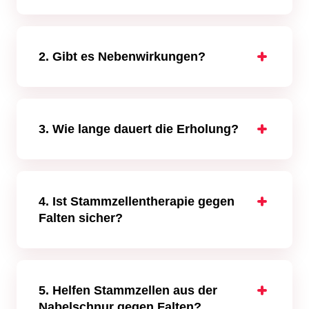
2. Gibt es Nebenwirkungen?
Häufige Nebenwirkungen nach einer
Behandlung mit Stammzellen zur
Faltenreduktion können vorübergehende
Schwellungen, Blutergüsse und Rötungen an
3. Wie lange dauert die Erholung?
den Injektionsstellen und leichtes Unwohlsein
Die Genesungszeit ist in der Regel kurz; die
sein. Ernste Nebenwirkungen sind selten.
meisten Patienten können innerhalb weniger
Tage wieder ihren normalen Aktivitäten
nachgehen. Bei einigen Patienten können
4. Ist Stammzellentherapie gegen
vorübergehende Schmerzen oder
Falten sicher?
Schwellungen auftreten, die jedoch schnell
Der Einsatz von Stammzellen gegen Falten
wieder abklingen.
hat ein sehr gutes Sicherheitsprofil mit
wenigen und kurzfristigen Nebenwirkungen.
Außerdem führen die Ärzte eine Nachsorge
5. Helfen Stammzellen aus der
durch, um die Fortschritte und Genesung des
Nabelschnur gegen Falten?