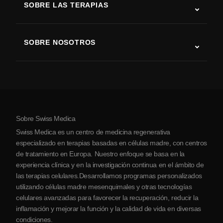
SOBRE LAS TERAPIAS
Recuperación tras ictus
Estudios sobre terapia con células madre
Esclerosis múltiple
Terapia con células madre
SOBRE NOSOTROS
Enfermedad de Parkinson
Procedimiento de tratamiento con células madre
Acerca de nosotros
Artritis
Costo de la terapia con células madre
Testimonios
Ver todas las condiciones
Mitos sobre las células madre
Precios
Protocolo
Sobre Swiss Medica
Sobre Serbia
Swiss Medica es un centro de medicina regenerativa
Blog
especializado en terapias basadas en células madre, con centros
de tratamiento en Europa. Nuestro enfoque se basa en la
Colaboraciones
experiencia clínica y en la investigación continua en el ámbito de
Contacto
las terapias celulares.Desarrollamos programas personalizados
utilizando células madre mesenquimales y otras tecnologías
celulares avanzadas para favorecer la recuperación, reducir la
inflamación y mejorar la función y la calidad de vida en diversas
condiciones.