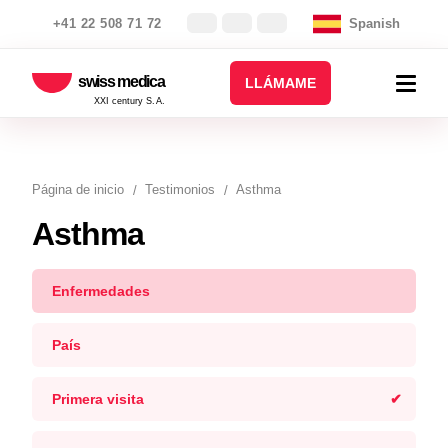
+41 22 508 71 72
Spanish
swiss medica
LLÁMAME
XXI century S.A.
Página de inicio
Testimonios
Asthma
Asthma
Enfermedades
País
Primera visita