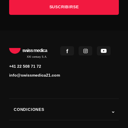
SUSCRIBIRSE
swiss medica
XXI century S.A.
+41 22 508 71 72
info@swissmedica21.com
CONDICIONES
Autismo
ELA