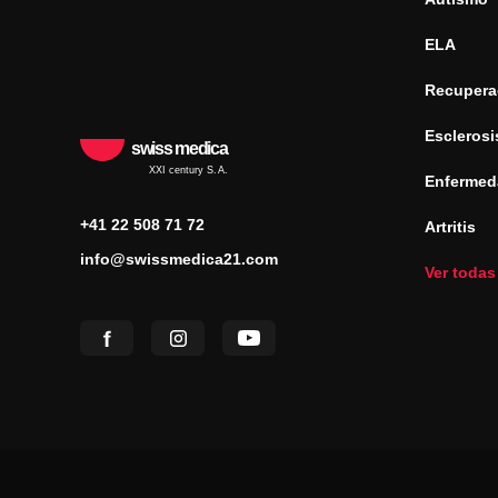
ELA
Recuperac
Esclerosi
swiss medica
XXI century S.A.
Enfermed
+41 22 508 71 72
Artritis
info@swissmedica21.com
Ver todas