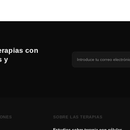
erapias con
s y
IONES
SOBRE LAS TERAPIAS
Estudios sobre terapia con células