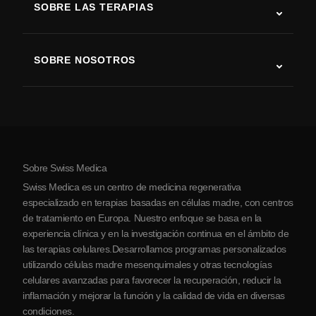
SOBRE LAS TERAPIAS
Recuperación tras ictus
Estudios sobre terapia con células madre
Esclerosis múltiple
Terapia con células madre
SOBRE NOSOTROS
Enfermedad de Parkinson
Procedimiento de tratamiento con células madre
Acerca de nosotros
Artritis
Costo de la terapia con células madre
Testimonios
Ver todas las condiciones
Mitos sobre las células madre
Precios
Protocolo
Sobre Swiss Medica
Sobre Serbia
Swiss Medica es un centro de medicina regenerativa
Blog
especializado en terapias basadas en células madre, con centros
de tratamiento en Europa. Nuestro enfoque se basa en la
Colaboraciones
experiencia clínica y en la investigación continua en el ámbito de
Contacto
las terapias celulares.Desarrollamos programas personalizados
utilizando células madre mesenquimales y otras tecnologías
celulares avanzadas para favorecer la recuperación, reducir la
inflamación y mejorar la función y la calidad de vida en diversas
condiciones.