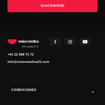
SUSCRIBIRSE
swiss medica
XXI century S.A.
+41 22 508 71 72
info@swissmedica21.com
CONDICIONES
Autismo
ELA