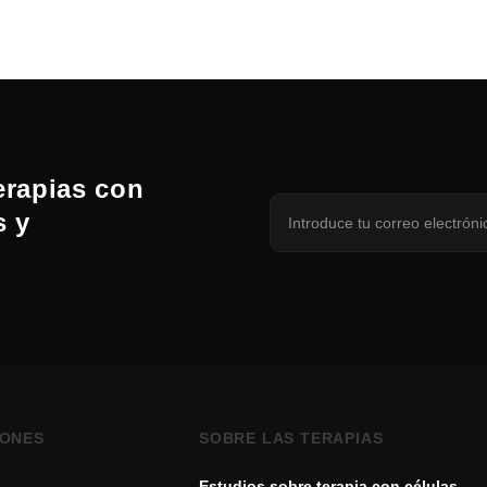
erapias con
s y
IONES
SOBRE LAS TERAPIAS
Estudios sobre terapia con células