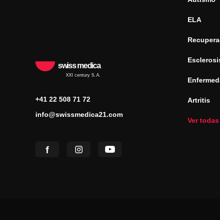
ELA
Recuperac
Esclerosi
swiss medica
XXI century S.A.
Enfermed
+41 22 508 71 72
Artritis
info@swissmedica21.com
Ver todas