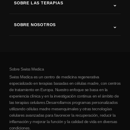
SOBRE LAS TERAPIAS
Recuperación tras ictus
Estudios sobre terapia con células madre
Esclerosis múltiple
Terapia con células madre
SOBRE NOSOTROS
Enfermedad de Parkinson
Procedimiento de tratamiento con células madre
Acerca de nosotros
Artritis
Costo de la terapia con células madre
Testimonios
Ver todas las condiciones
Mitos sobre las células madre
Precios
Protocolo
Sobre Swiss Medica
Sobre Serbia
Swiss Medica es un centro de medicina regenerativa
Blog
especializado en terapias basadas en células madre, con centros
de tratamiento en Europa. Nuestro enfoque se basa en la
Colaboraciones
experiencia clínica y en la investigación continua en el ámbito de
Contacto
las terapias celulares.Desarrollamos programas personalizados
utilizando células madre mesenquimales y otras tecnologías
celulares avanzadas para favorecer la recuperación, reducir la
inflamación y mejorar la función y la calidad de vida en diversas
condiciones.