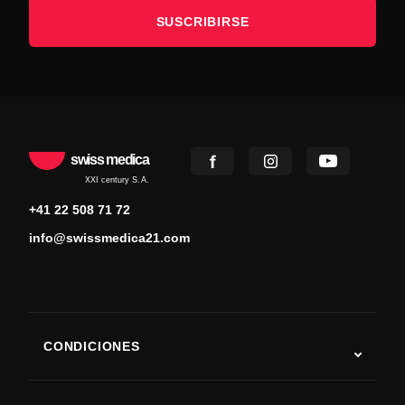
SUSCRIBIRSE
swiss medica
XXI century S.A.
+41 22 508 71 72
info@swissmedica21.com
CONDICIONES
Autismo
ELA