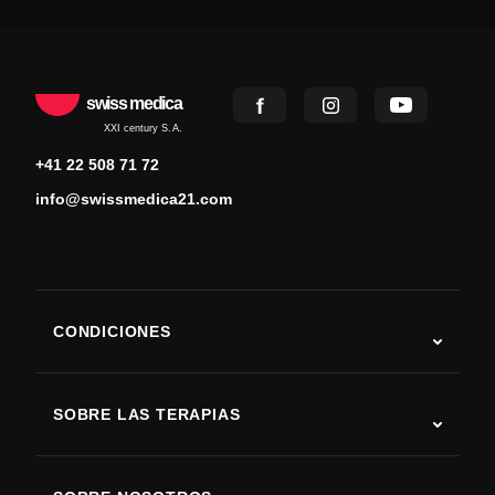
swiss medica
XXI century S.A.
+41 22 508 71 72
info@swissmedica21.com
CONDICIONES
Autismo
ELA
SOBRE LAS TERAPIAS
Recuperación tras ictus
Estudios sobre terapia con células madre
Esclerosis múltiple
Terapia con células madre