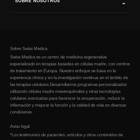
SOBRE NOSOTROS
Enfermedad de Parkinson
Procedimiento de tratamiento con células madre
Acerca de nosotros
Artritis
Costo de la terapia con células madre
Testimonios
Ver todas las condiciones
Mitos sobre las células madre
Precios
Protocolo
Sobre Swiss Medica
Sobre Serbia
Swiss Medica es un centro de medicina regenerativa
Blog
especializado en terapias basadas en células madre, con centros
de tratamiento en Europa. Nuestro enfoque se basa en la
Colaboraciones
experiencia clínica y en la investigación continua en el ámbito de
Contacto
las terapias celulares.Desarrollamos programas personalizados
utilizando células madre mesenquimales y otras tecnologías
celulares avanzadas para favorecer la recuperación, reducir la
inflamación y mejorar la función y la calidad de vida en diversas
condiciones.
Aviso legal
*Los testimonios de pacientes, artículos y otros contenidos de