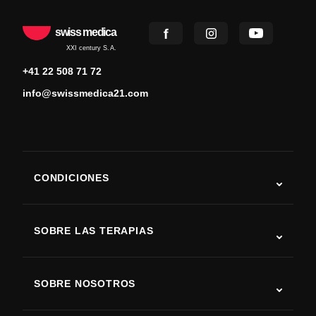
swiss medica
XXI century S.A.
+41 22 508 71 72
info@swissmedica21.com
CONDICIONES
Autismo
ELA
SOBRE LAS TERAPIAS
Recuperación tras ictus
Estudios sobre terapia con células madre
Esclerosis múltiple
Terapia con células madre
SOBRE NOSOTROS
Enfermedad de Parkinson
Procedimiento de tratamiento con células madre
Acerca de nosotros
Artritis