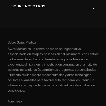
Terapia con células madre
SOBRE NOSOTROS
Enfermedad de Parkinson
Procedimiento de tratamiento con células madre
Acerca de nosotros
Artritis
Costo de la terapia con células madre
Testimonios
Ver todas las condiciones
Mitos sobre las células madre
Precios
Protocolo
Sobre Swiss Medica
Sobre Serbia
Swiss Medica es un centro de medicina regenerativa
Blog
especializado en terapias basadas en células madre, con centros
de tratamiento en Europa. Nuestro enfoque se basa en la
Colaboraciones
experiencia clínica y en la investigación continua en el ámbito de
Contacto
las terapias celulares.Desarrollamos programas personalizados
utilizando células madre mesenquimales y otras tecnologías
celulares avanzadas para favorecer la recuperación, reducir la
inflamación y mejorar la función y la calidad de vida en diversas
condiciones.
Aviso legal