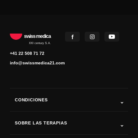
swiss medica
XXI century S.A.
+41 22 508 71 72
info@swissmedica21.com
CONDICIONES
Autismo
ELA
SOBRE LAS TERAPIAS
Recuperación tras ictus
Estudios sobre terapia con células madre
Esclerosis múltiple