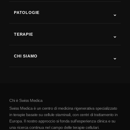
PATOLOGIE
Autismo
SLA
TERAPIE
Recupero post-ictus
Studi sulla terapia con cellule staminali
Sclerosi multipla
Terapia con cellule staminali
CHI SIAMO
Malattia di Parkinson
Procedura di trattamento con cellule staminali
Chi siamo
Artrite
Costo della terapia con cellule staminali
Testimonianze
Vedi tutte le patologie
Miti sulle cellule staminali
Prezzi
Protocollo
Chi è Swiss Medica
La Serbia
Swiss Medica è un centro di medicina rigenerativa specializzato
Blog
in terapie basate su cellule staminali, con centri di trattamento in
Europa. Il nostro approccio si fonda sull’esperienza clinica e su
Partnership
una ricerca continua nel campo delle terapie cellulari.