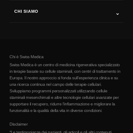
Sclerosi multipla
Terapia con cellule staminali
CHI SIAMO
Malattia di Parkinson
Procedura di trattamento con cellule staminali
Chi siamo
Artrite
Costo della terapia con cellule staminali
Testimonianze
Vedi tutte le patologie
Miti sulle cellule staminali
Prezzi
Protocollo
Chi è Swiss Medica
La Serbia
Swiss Medica è un centro di medicina rigenerativa specializzato
Blog
in terapie basate su cellule staminali, con centri di trattamento in
Europa. Il nostro approccio si fonda sull’esperienza clinica e su
Partnership
una ricerca continua nel campo delle terapie cellulari.
Contatti
Sviluppiamo programmi personalizzati utilizzando cellule
staminali mesenchimali e altre tecnologie cellulari avanzate per
supportare il recupero, ridurre l’infiammazione e migliorare la
funzionalità e la qualità della vita in diverse condizioni.
Disclaimer
*Le testimonianze dei pazienti, gli articoli e gli altri contenuti