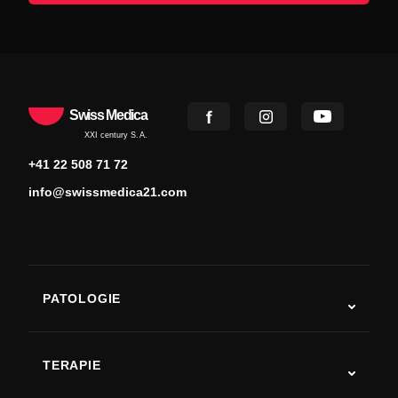
Swiss Medica
XXI century S.A.
+41 22 508 71 72
info@swissmedica21.com
PATOLOGIE
Autismo
SLA
TERAPIE
Recupero post-ictus
Studi sulla terapia con cellule staminali