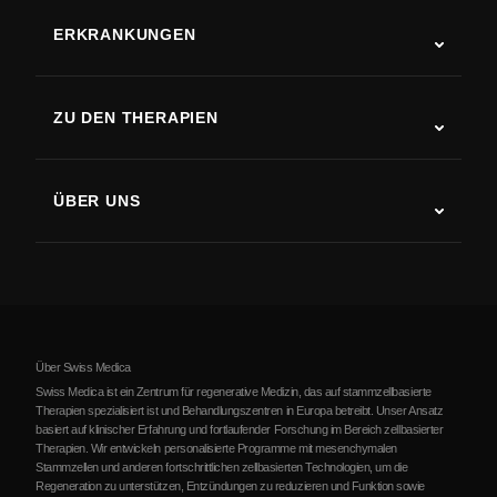
ERKRANKUNGEN
Autismus
ALS
ZU DEN THERAPIEN
Rehabilitation nach Schlaganfall
Stammzelltherapie-Studien
Multiple Sklerose
Stammzellentherapie
ÜBER UNS
Parkinson-Krankheit
Ablauf der Stammzellenbehandlung
Über uns
Arthritis
Kosten der Stammzellentherapie
Erfahrungsberichte
Alle Erkrankungen ansehen
Mythen über Stammzellen
Preise
Protokoll
Über Swiss Medica
Über Serbien
Swiss Medica ist ein Zentrum für regenerative Medizin, das auf stammzellbasierte
Therapien spezialisiert ist und Behandlungszentren in Europa betreibt. Unser Ansatz
Blog
basiert auf klinischer Erfahrung und fortlaufender Forschung im Bereich zellbasierter
Therapien. Wir entwickeln personalisierte Programme mit mesenchymalen
Partnerschaft
Stammzellen und anderen fortschrittlichen zellbasierten Technologien, um die
Regeneration zu unterstützen, Entzündungen zu reduzieren und Funktion sowie
Kontakte