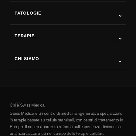
PATOLOGIE
Autismo
SLA
TERAPIE
Recupero post-ictus
Studi sulla terapia con cellule staminali
Sclerosi multipla
Terapia con cellule staminali
CHI SIAMO
Malattia di Parkinson
Procedura di trattamento con cellule staminali
Chi siamo
Artrite
Costo della terapia con cellule staminali
Testimonianze
Vedi tutte le patologie
Miti sulle cellule staminali
Prezzi
Protocollo
Chi è Swiss Medica
La Serbia
Swiss Medica è un centro di medicina rigenerativa specializzato
Blog
in terapie basate su cellule staminali, con centri di trattamento in
Europa. Il nostro approccio si fonda sull’esperienza clinica e su
Partnership
una ricerca continua nel campo delle terapie cellulari.