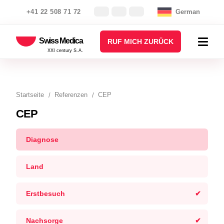
+41 22 508 71 72
German
Swiss Medica
RUF MICH ZURÜCK
XXI century S.A.
Startseite
Referenzen
CEP
CEP
Diagnose
Land
Erstbesuch
Nachsorge