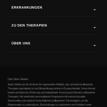
ERKRANKUNGEN
Autismus
ALS
ZU DEN THERAPIEN
Rehabilitation nach Schlaganfall
Stammzelltherapie-Studien
Multiple Sklerose
Stammzellentherapie
ÜBER UNS
Parkinson-Krankheit
Ablauf der Stammzellenbehandlung
Über uns
Arthritis
Kosten der Stammzellentherapie
Erfahrungsberichte
Alle Erkrankungen ansehen
Mythen über Stammzellen
Preise
Protokoll
Über Swiss Medica
Über Serbien
Swiss Medica ist ein Zentrum für regenerative Medizin, das auf stammzellbasierte
Therapien spezialisiert ist und Behandlungszentren in Europa betreibt. Unser Ansatz
Blog
basiert auf klinischer Erfahrung und fortlaufender Forschung im Bereich zellbasierter
Therapien. Wir entwickeln personalisierte Programme mit mesenchymalen
Partnerschaft
Stammzellen und anderen fortschrittlichen zellbasierten Technologien, um die
Regeneration zu unterstützen, Entzündungen zu reduzieren und Funktion sowie
Kontakte