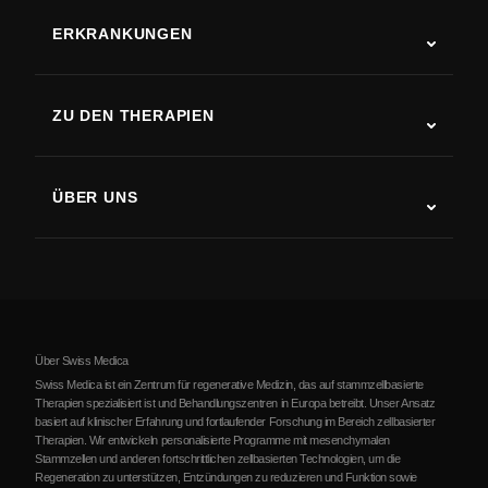
ERKRANKUNGEN
Autismus
ALS
ZU DEN THERAPIEN
Rehabilitation nach Schlaganfall
Stammzelltherapie-Studien
Multiple Sklerose
Stammzellentherapie
ÜBER UNS
Parkinson-Krankheit
Ablauf der Stammzellenbehandlung
Über uns
Arthritis
Kosten der Stammzellentherapie
Erfahrungsberichte
Alle Erkrankungen ansehen
Mythen über Stammzellen
Preise
Protokoll
Über Swiss Medica
Über Serbien
Swiss Medica ist ein Zentrum für regenerative Medizin, das auf stammzellbasierte
Therapien spezialisiert ist und Behandlungszentren in Europa betreibt. Unser Ansatz
Blog
basiert auf klinischer Erfahrung und fortlaufender Forschung im Bereich zellbasierter
Therapien. Wir entwickeln personalisierte Programme mit mesenchymalen
Partnerschaft
Stammzellen und anderen fortschrittlichen zellbasierten Technologien, um die
Regeneration zu unterstützen, Entzündungen zu reduzieren und Funktion sowie
Kontakte