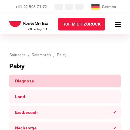
+41 22 508 71 72
German
Swiss Medica
RUF MICH ZURÜCK
XXI century S.A.
Startseite
Referenzen
Palsy
Palsy
Diagnose
Land
Erstbesuch
Nachsorge