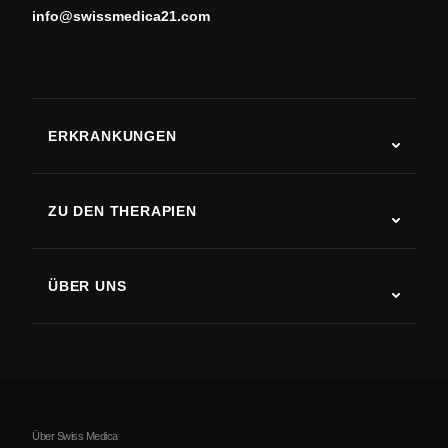
info@swissmedica21.com
ERKRANKUNGEN
Autismus
ALS
ZU DEN THERAPIEN
Rehabilitation nach Schlaganfall
Stammzelltherapie-Studien
Multiple Sklerose
Stammzellentherapie
ÜBER UNS
Parkinson-Krankheit
Ablauf der Stammzellenbehandlung
Über uns
Arthritis
Kosten der Stammzellentherapie
Erfahrungsberichte
Alle Erkrankungen ansehen
Mythen über Stammzellen
Preise
Protokoll
Über Swiss Medica
Über Serbien