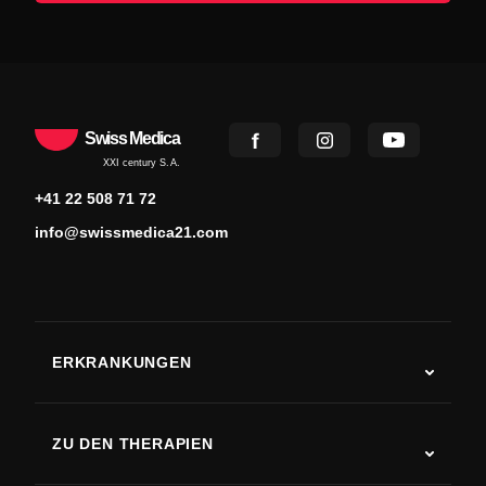
Swiss Medica
XXI century S.A.
+41 22 508 71 72
info@swissmedica21.com
ERKRANKUNGEN
Autismus
ALS
ZU DEN THERAPIEN
Rehabilitation nach Schlaganfall
Stammzelltherapie-Studien