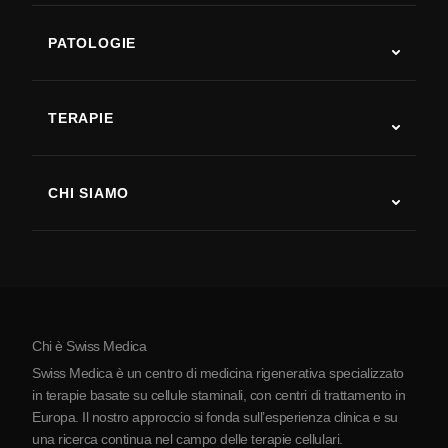
PATOLOGIE
Autismo
SLA
TERAPIE
Recupero post-ictus
Studi sulla terapia con cellule staminali
Sclerosi multipla
Terapia con cellule staminali
CHI SIAMO
Malattia di Parkinson
Procedura di trattamento con cellule staminali
Chi siamo
Artrite
Costo della terapia con cellule staminali
Testimonianze
Vedi tutte le patologie
Miti sulle cellule staminali
Prezzi
Protocollo
Chi è Swiss Medica
La Serbia
Swiss Medica è un centro di medicina rigenerativa specializzato
Blog
in terapie basate su cellule staminali, con centri di trattamento in
Europa. Il nostro approccio si fonda sull’esperienza clinica e su
Partnership
una ricerca continua nel campo delle terapie cellulari.